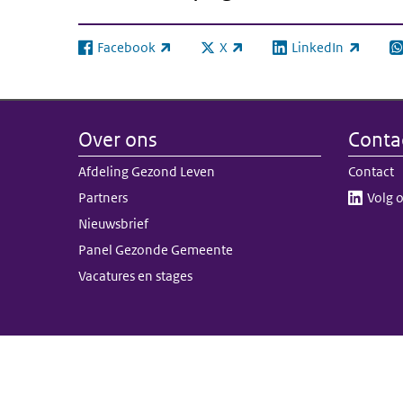
Facebook
X
LinkedIn
(externe link)
(externe link)
(externe link)
(e
Over ons
Conta
Afdeling Gezond Leven
Contact
Partners
Volg o
Nieuwsbrief
Panel Gezonde Gemeente
Vacatures en stages