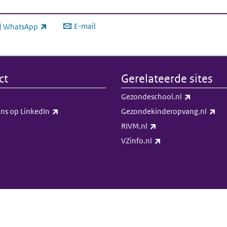
E-mail
WhatsApp
xterne link)
ct
Gerelateerde sites
(externe li
Gezondeschool.nl
(externe link)
(ex
ns op LinkedIn​​
Gezondekinderopvang.nl
(externe link)
RIVM.nl
(externe link)
VZinfo.nl