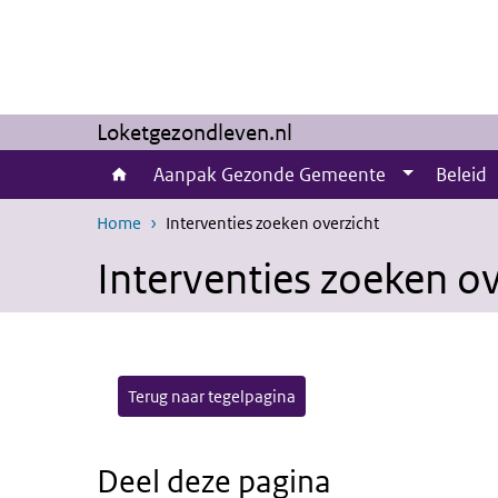
Overslaan en naar de inhoud gaan
Direct naar de hoofdnavigatie
Loketgezondleven.nl
Aanpak Gezonde Gemeente
Beleid
Home
Interventies zoeken overzicht
Interventies zoeken ov
Terug naar tegelpagina
Deel deze pagina