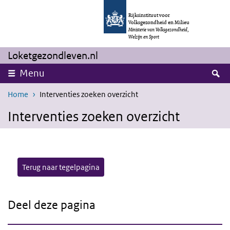
Overslaan en naar de inhoud gaan
Direct naar de hoofdnavigatie
Rijksinstituut voor
Volksgezondheid en Milieu
Ministerie van Volksgezondheid,
Welzijn en Sport
Loketgezondleven.nl
Z
Menu
Home
Interventies zoeken overzicht
Interventies zoeken overzicht
Terug naar tegelpagina
Deel deze pagina