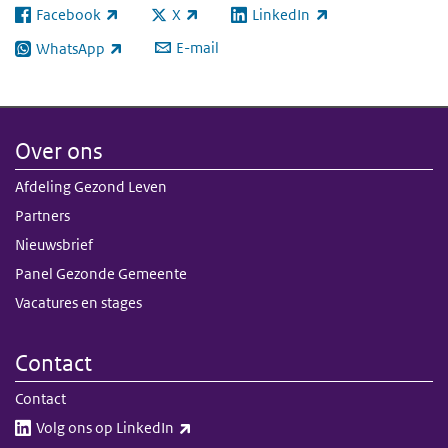
Facebook
X
LinkedIn
(externe link)
(externe link)
(externe link)
E-mail
WhatsApp
(externe link)
Over ons
Afdeling Gezond Leven
Partners
Nieuwsbrief
Panel Gezonde Gemeente
Vacatures en stages
Contact
Contact
(externe link)
Volg ons op LinkedIn​​