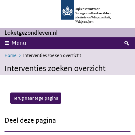
Overslaan en naar de inhoud gaan
Direct naar de hoofdnavigatie
Rijksinstituut voor
Volksgezondheid en Milieu
Ministerie van Volksgezondheid,
Welzijn en Sport
Loketgezondleven.nl
Z
Menu
Home
Interventies zoeken overzicht
Interventies zoeken overzicht
Terug naar tegelpagina
Deel deze pagina