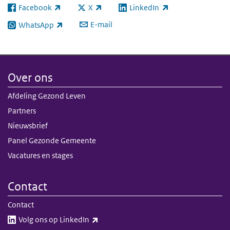
Facebook
X
LinkedIn
(externe link)
(externe link)
(externe link)
E-mail
WhatsApp
(externe link)
Over ons
Afdeling Gezond Leven
Partners
Nieuwsbrief
Panel Gezonde Gemeente
Vacatures en stages
Contact
Contact
(externe link)
Volg ons op LinkedIn​​