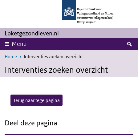
Overslaan en naar de inhoud gaan
Direct naar de hoofdnavigatie
Rijksinstituut voor
Volksgezondheid en Milieu
Ministerie van Volksgezondheid,
Welzijn en Sport
Loketgezondleven.nl
Z
Menu
Home
Interventies zoeken overzicht
Interventies zoeken overzicht
Terug naar tegelpagina
Deel deze pagina