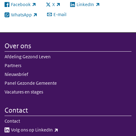
Facebook
X
LinkedIn
(externe link)
(externe link)
(externe link)
E-mail
WhatsApp
(externe link)
Over ons
Afdeling Gezond Leven
Partners
Nieuwsbrief
Panel Gezonde Gemeente
Vacatures en stages
Contact
Contact
(externe link)
Volg ons op LinkedIn​​