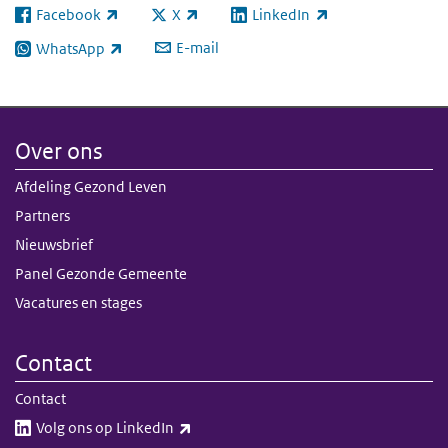
Facebook
X
LinkedIn
(externe link)
(externe link)
(externe link)
E-mail
WhatsApp
(externe link)
Over ons
Afdeling Gezond Leven
Partners
Nieuwsbrief
Panel Gezonde Gemeente
Vacatures en stages
Contact
Contact
(externe link)
Volg ons op LinkedIn​​