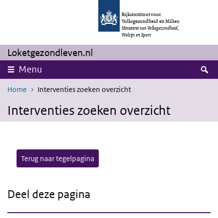
Overslaan en naar de inhoud gaan
Direct naar de hoofdnavigatie
Rijksinstituut voor
Volksgezondheid en Milieu
Ministerie van Volksgezondheid,
Welzijn en Sport
Loketgezondleven.nl
Z
Menu
Home
Interventies zoeken overzicht
Interventies zoeken overzicht
Terug naar tegelpagina
Deel deze pagina