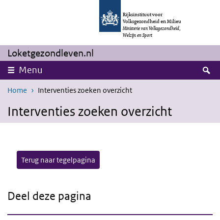
Overslaan en naar de inhoud gaan
Direct naar de hoofdnavigatie
Rijksinstituut voor
Volksgezondheid en Milieu
Ministerie van Volksgezondheid,
Welzijn en Sport
Loketgezondleven.nl
Z
Menu
Home
Interventies zoeken overzicht
Interventies zoeken overzicht
Terug naar tegelpagina
Deel deze pagina