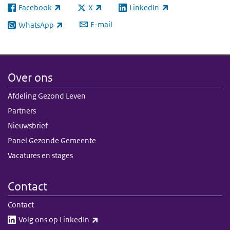
Facebook
X
LinkedIn
(externe link)
(externe link)
(externe link)
E-mail
WhatsApp
(externe link)
Over ons
Afdeling Gezond Leven
Partners
Nieuwsbrief
Panel Gezonde Gemeente
Vacatures en stages
Contact
Contact
(externe link)
Volg ons op LinkedIn​​