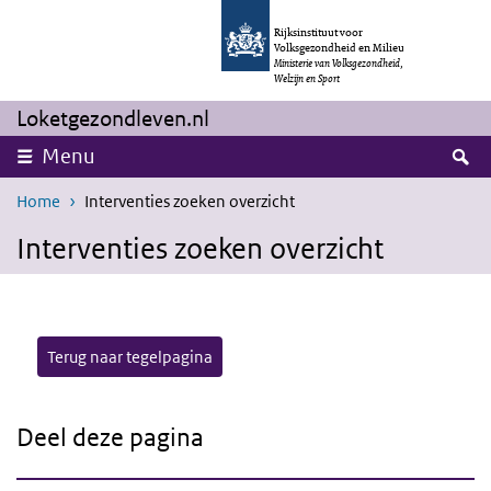
Overslaan en naar de inhoud gaan
Direct naar de hoofdnavigatie
Rijksinstituut voor
Volksgezondheid en Milieu
Ministerie van Volksgezondheid,
Welzijn en Sport
Loketgezondleven.nl
Z
Menu
Home
Interventies zoeken overzicht
Interventies zoeken overzicht
Terug naar tegelpagina
Deel deze pagina