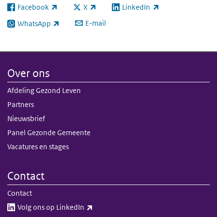
Facebook
X
LinkedIn
(externe link)
(externe link)
(externe link)
E-mail
WhatsApp
(externe link)
Over ons
Afdeling Gezond Leven
Partners
Nieuwsbrief
Panel Gezonde Gemeente
Vacatures en stages
Contact
Contact
(externe link)
Volg ons op LinkedIn​​