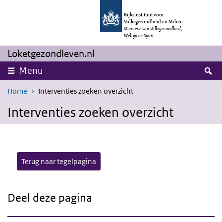
Overslaan en naar de inhoud gaan
Direct naar de hoofdnavigatie
Rijksinstituut voor
Volksgezondheid en Milieu
Ministerie van Volksgezondheid,
Welzijn en Sport
Loketgezondleven.nl
Z
Menu
Home
Interventies zoeken overzicht
Interventies zoeken overzicht
Terug naar tegelpagina
Deel deze pagina