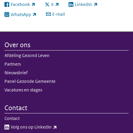
Facebook
X
LinkedIn
(externe link)
(externe link)
(externe link)
E-mail
WhatsApp
(externe link)
Over ons
Afdeling Gezond Leven
Partners
Nieuwsbrief
Panel Gezonde Gemeente
Vacatures en stages
Contact
Contact
(externe link)
Volg ons op LinkedIn​​