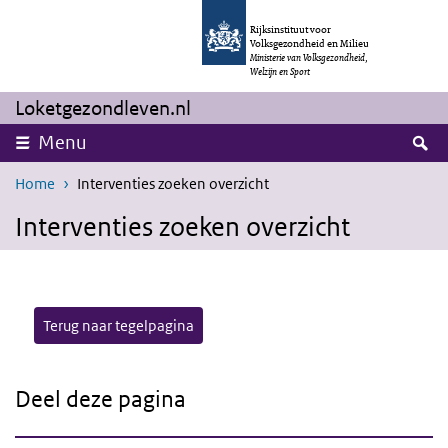
Overslaan en naar de inhoud gaan
Direct naar de hoofdnavigatie
Rijksinstituut voor
Volksgezondheid en Milieu
Ministerie van Volksgezondheid,
Welzijn en Sport
Loketgezondleven.nl
Z
Menu
Home
Interventies zoeken overzicht
Interventies zoeken overzicht
Terug naar tegelpagina
Deel deze pagina