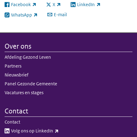
Facebook
X
LinkedIn
(externe link)
(externe link)
(externe link)
E-mail
WhatsApp
(externe link)
Over ons
Afdeling Gezond Leven
Partners
Nieuwsbrief
Panel Gezonde Gemeente
Vacatures en stages
Contact
Contact
(externe link)
Volg ons op LinkedIn​​