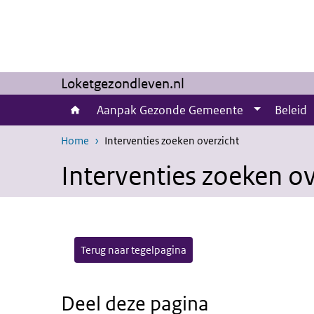
Overslaan en naar de inhoud gaan
Direct naar de hoofdnavigatie
Loketgezondleven.nl
Aanpak Gezonde Gemeente
Beleid
Home
Interventies zoeken overzicht
Interventies zoeken ov
Terug naar tegelpagina
Deel deze pagina