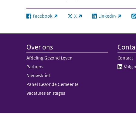
Facebook
X
LinkedIn
(externe link)
(externe link)
(externe link)
(e
Over ons
Conta
Afdeling Gezond Leven
Contact
Partners
Volg o
Nieuwsbrief
Panel Gezonde Gemeente
Vacatures en stages