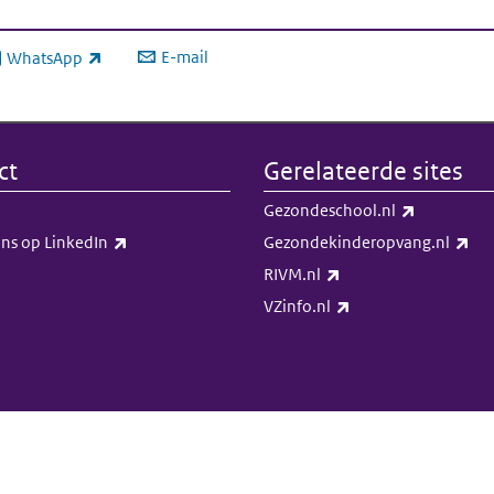
E-mail
WhatsApp
xterne link)
ct
Gerelateerde sites
(externe li
Gezondeschool.nl
(externe link)
(ex
ns op LinkedIn​​
Gezondekinderopvang.nl
(externe link)
RIVM.nl
(externe link)
VZinfo.nl