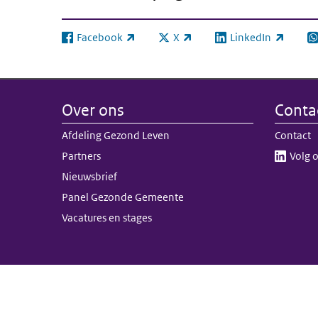
Facebook
X
LinkedIn
(externe link)
(externe link)
(externe link)
(e
Over ons
Conta
Afdeling Gezond Leven
Contact
Partners
Volg o
Nieuwsbrief
Panel Gezonde Gemeente
Vacatures en stages