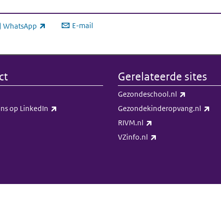
E-mail
WhatsApp
xterne link)
ct
Gerelateerde sites
(externe li
Gezondeschool.nl
(externe link)
(ex
ns op LinkedIn​​
Gezondekinderopvang.nl
(externe link)
RIVM.nl
(externe link)
VZinfo.nl