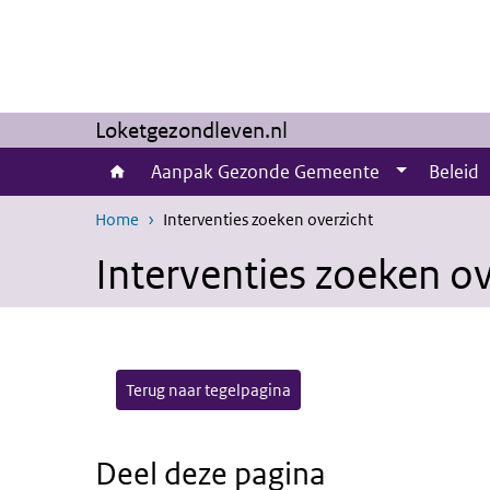
Overslaan en naar de inhoud gaan
Direct naar de hoofdnavigatie
Loketgezondleven.nl
Aanpak Gezonde Gemeente
Beleid
Home
Interventies zoeken overzicht
Interventies zoeken ov
Terug naar tegelpagina
Deel deze pagina