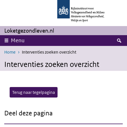
Overslaan en naar de inhoud gaan
Direct naar de hoofdnavigatie
Rijksinstituut voor
Volksgezondheid en Milieu
Ministerie van Volksgezondheid,
Welzijn en Sport
Loketgezondleven.nl
Z
Menu
Home
Interventies zoeken overzicht
Interventies zoeken overzicht
Terug naar tegelpagina
Deel deze pagina