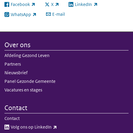
Facebook
X
LinkedIn
(externe link)
(externe link)
(externe link)
E-mail
WhatsApp
(externe link)
Over ons
Afdeling Gezond Leven
Partners
Nieuwsbrief
Panel Gezonde Gemeente
Vacatures en stages
Contact
Contact
(externe link)
Volg ons op LinkedIn​​