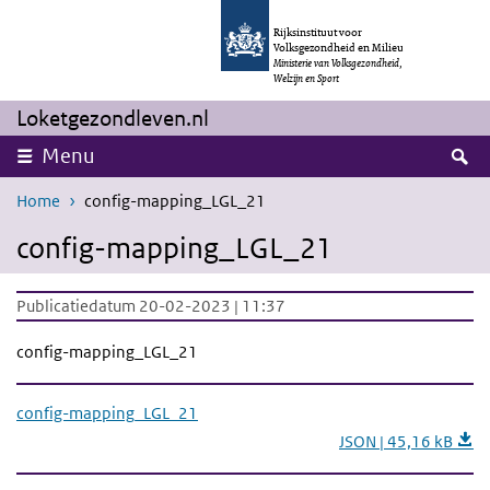
Overslaan en naar de inhoud gaan
Direct naar de hoofdnavigatie
Rijksinstituut voor
Volksgezondheid en Milieu
Ministerie van Volksgezondheid,
Welzijn en Sport
Loketgezondleven.nl
Z
Menu
Home
config-mapping_LGL_21
config-mapping_LGL_21
Publicatiedatum 20-02-2023 | 11:37
config-mapping_LGL_21
config-mapping_LGL_21
JSON | 45,16 kB