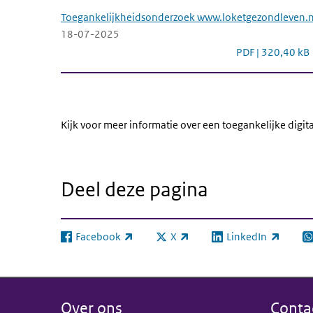
Download rapport toegankel
Toegankelijkheidsonderzoek www.loketgezondleven.n
18-07-2025
Toegankelijkhei
PDF | 320,40 kB
Kijk voor meer informatie over een toegankelijke digit
Deel deze pagina
Facebook
X
LinkedIn
(externe link)
(externe link)
(externe link)
(e
Over ons
Conta