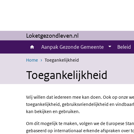
Overslaan en naar de inhoud gaan
Direct naar de hoofdnavigatie
Loketgezondleven.nl
Aanpak Gezonde Gemeente
Beleid
Home
Toegankelijkheid
Toegankelijkheid
Wij willen dat iedereen mee kan doen. Ook op onze w
toegankelijkheid, gebruiksvriendelijkheid en vindbaar
kan bekijken en gebruiken.
Om dit mogelijk te maken, volgen we de Europese Stan
gebaseerd op internationaal erkende afspraken over t