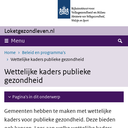
Overslaan en naar de inhoud gaan
Direct naar de hoofdnavigatie
Rijksinstituut voor
Volksgezondheid en Milieu
Ministerie van Volksgezondheid,
Welzijn en Sport
Loketgezondleven.nl
Z
Menu
Home
Beleid en programma's
Wettelijke kaders publieke gezondheid
Wettelijke kaders publieke
gezondheid
Pagina's in dit onderwerp
Gemeenten hebben te maken met wettelijke
kaders voor publieke gezondheid. Deze bieden