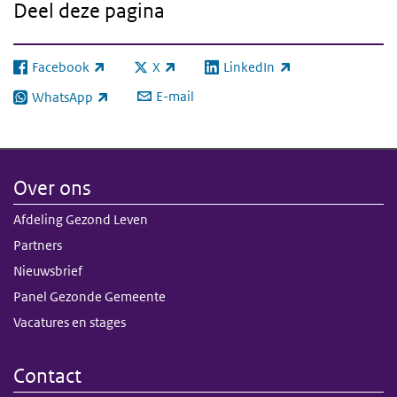
Deel deze pagina
Facebook
X
LinkedIn
(externe link)
(externe link)
(externe link)
E-mail
WhatsApp
(externe link)
Over ons
Afdeling Gezond Leven
Partners
Nieuwsbrief
Panel Gezonde Gemeente
Vacatures en stages
Contact