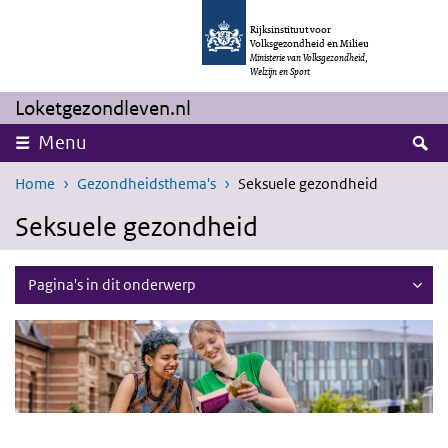
Overslaan en naar de inhoud gaan
Direct naar de hoofdnavigatie
Rijksinstituut voor
Volksgezondheid en Milieu
Ministerie van Volksgezondheid,
Welzijn en Sport
Loketgezondleven.nl
Z
Menu
Home
Gezondheidsthema's
Seksuele gezondheid
Seksuele gezondheid
Pagina's in dit onderwerp