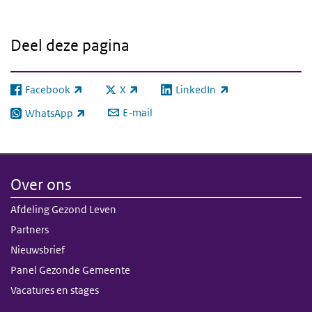
Deel deze pagina
Facebook
X
LinkedIn
(externe link)
(externe link)
(externe link)
E-mail
WhatsApp
(externe link)
Over ons
Afdeling Gezond Leven
Partners
Nieuwsbrief
Panel Gezonde Gemeente
Vacatures en stages