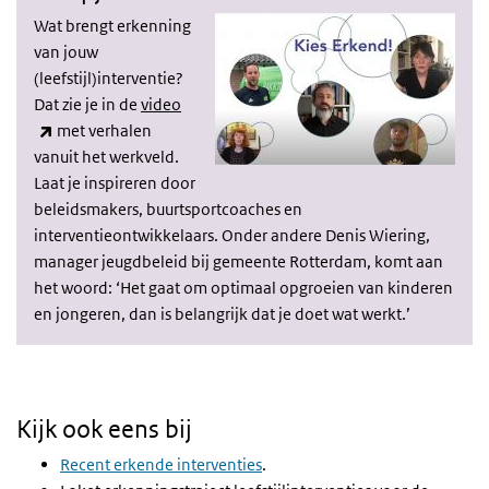
Wat brengt erkenning
van jouw
(leefstijl)interventie?
Dat zie je in de
video
(externe link)
met verhalen
vanuit het werkveld.
Laat je inspireren door
beleidsmakers, buurtsportcoaches en
interventieontwikkelaars. Onder andere Denis Wiering,
manager jeugdbeleid bij gemeente Rotterdam, komt aan
het woord: ‘Het gaat om optimaal opgroeien van kinderen
en jongeren, dan is belangrijk dat je doet wat werkt.’
Kijk ook eens bij
Recent erkende interventies
.