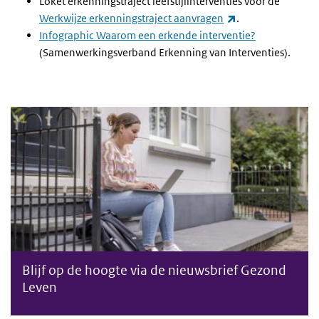
Loket erkenningstraject leefstijlinterventies voor de
(externe link)
Werkwijze erkenningstraject aanvragen
.
Infographic Waarom een erkende interventie?
(Samenwerkingsverband Erkenning van Interventies).
Nieuwsbrief Gezond Leven
Blijf op de hoogte via de nieuwsbrief Gezond
Leven