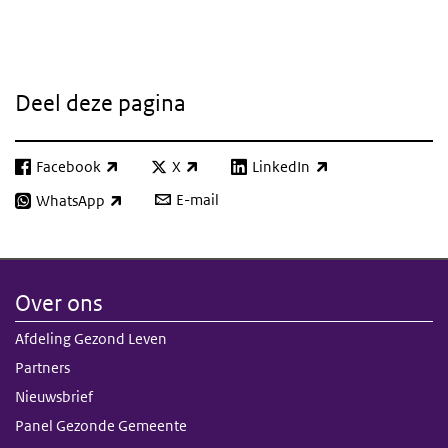
Gerelateerde inhoud
Deel deze pagina
Facebook
X
LinkedIn
(externe link)
(externe link)
(externe link)
E-mail
WhatsApp
(externe link)
Over ons
Afdeling Gezond Leven
Partners
Nieuwsbrief
Panel Gezonde Gemeente