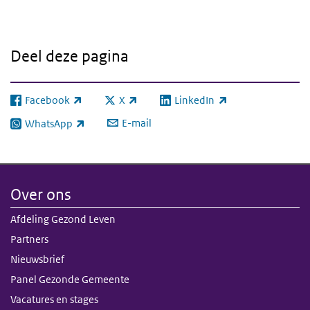
Deel deze pagina
Facebook
X
LinkedIn
(externe link)
(externe link)
(externe link)
E-mail
WhatsApp
(externe link)
Over ons
Afdeling Gezond Leven
Partners
Nieuwsbrief
Panel Gezonde Gemeente
Vacatures en stages