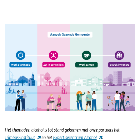
Het themadeel alcohol is tot stand gekomen met onze partners het
(externe link)
(externe link)
Trimbos-instituut
en het
Expertisecentrum Alcohol
.