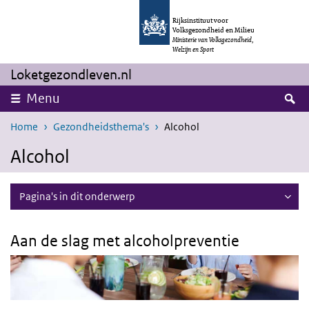
Overslaan en naar de inhoud gaan
Direct naar de hoofdnavigatie
Rijksinstituut voor
Volksgezondheid en Milieu
Ministerie van Volksgezondheid,
Welzijn en Sport
Loketgezondleven.nl
Z
Menu
Home
Gezondheidsthema's
Alcohol
Alcohol
Pagina's in dit onderwerp
Aan de slag met alcoholpreventie