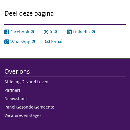
Deel deze pagina
Facebook
X
LinkedIn
(externe link)
(externe link)
(externe link)
E-mail
WhatsApp
(externe link)
Over ons
Afdeling Gezond Leven
Partners
Nieuwsbrief
Panel Gezonde Gemeente
Vacatures en stages