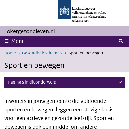
Overslaan en naar de inhoud gaan
Direct naar de hoofdnavigatie
Rijksinstituut voor
Volksgezondheid en Milieu
Ministerie van Volksgezondheid,
Welzijn en Sport
Loketgezondleven.nl
Z
Menu
Home
Gezondheidsthema's
Sport en bewegen
Sport en bewegen
Pagina's in dit onderwerp
Inwoners in jouw gemeente die voldoende
sporten en bewegen, leggen een stevige basis
voor een actieve en gezonde leefstijl. Sport en
bewegen is ook een middel om andere