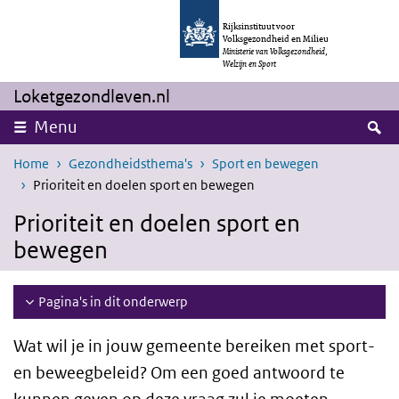
Overslaan en naar de inhoud gaan
Direct naar de hoofdnavigatie
Rijksinstituut voor
Volksgezondheid en Milieu
Ministerie van Volksgezondheid,
Welzijn en Sport
Loketgezondleven.nl
Z
Menu
Home
Gezondheidsthema's
Sport en bewegen
Prioriteit en doelen sport en bewegen
Prioriteit en doelen sport en
bewegen
Pagina's in dit onderwerp
Wat wil je in jouw gemeente bereiken met sport-
en beweegbeleid? Om een goed antwoord te