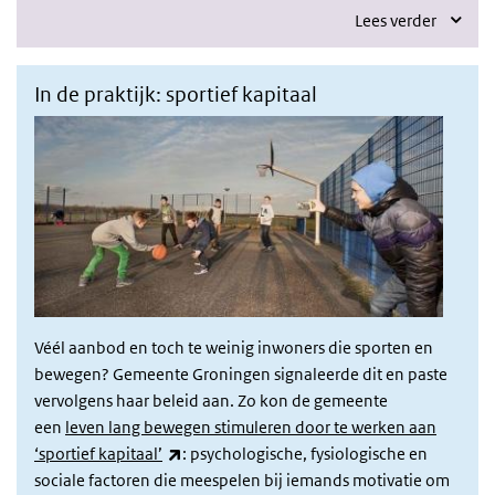
Lees verder
In de praktijk: sportief kapitaal
Véél aanbod en toch te weinig inwoners die sporten en
bewegen? Gemeente Groningen signaleerde dit en paste
vervolgens haar beleid aan. Zo kon de gemeente
een
leven lang bewegen stimuleren door te werken aan
(externe link)
‘sportief kapitaal’
: psychologische, fysiologische en
sociale factoren die meespelen bij iemands motivatie om