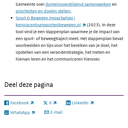
Gemeente over
domeinoverstijgend samenwerken
en
prioriteiten en doelen stellen
.
Sport & Bewegen Impactwijzer |
(externe link)
kenniscentrumsportenbewegen.nl
(2023). In deze
tool vind je een stappenplan waarmee je de impact van
een sport- of beweegtraject meet. Het stappenplan bevat
voorbeelden en tips voor het bereiken van je doel, het
opstellen van een veranderstrategie, het meten en
hiervan leren en het communiceren hierover.
Deel deze pagina
Facebook
X
LinkedIn
(externe link)
(externe link)
(externe link)
E-mail
WhatsApp
(externe link)