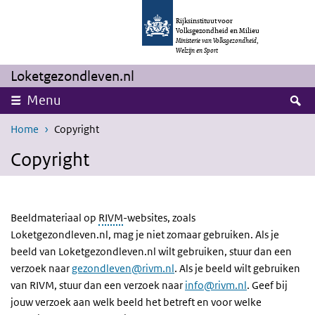
Overslaan en naar de inhoud gaan
Direct naar de hoofdnavigatie
Rijksinstituut voor
Volksgezondheid en Milieu
Ministerie van Volksgezondheid,
Welzijn en Sport
Loketgezondleven.nl
Z
Menu
Home
Copyright
Copyright
Beeldmateriaal op
RIVM
-websites, zoals
Loketgezondleven.nl, mag je niet zomaar gebruiken. Als je
beeld van Loketgezondleven.nl wilt gebruiken, stuur dan een
verzoek naar
gezondleven@rivm.nl
. Als je beeld wilt gebruiken
van RIVM, stuur dan een verzoek naar
info@rivm.nl
. Geef bij
jouw verzoek aan welk beeld het betreft en voor welke