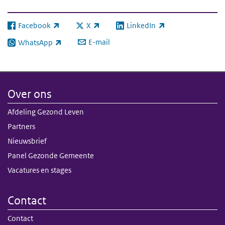
Facebook
X
LinkedIn
(externe link)
(externe link)
(externe link)
E-mail
WhatsApp
(externe link)
Over ons
Afdeling Gezond Leven
Partners
Nieuwsbrief
Panel Gezonde Gemeente
Vacatures en stages
Contact
Contact