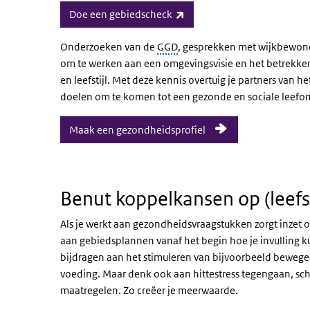
(externe link)
Doe een gebiedscheck
Onderzoeken van de
GGD
, gesprekken met wijkbewoner
om te werken aan een omgevingsvisie en het betrekke
en leefstijl. Met deze kennis overtuig je partners van 
doelen om te komen tot een gezonde en sociale leefom
Maak een gezondheidsprofiel
Benut koppelkansen op (leefs
Als je werkt aan gezondheidsvraagstukken zorgt inzet o
aan gebiedsplannen vanaf het begin hoe je invulling 
bijdragen aan het stimuleren van bijvoorbeeld beweg
voeding. Maar denk ook aan hittestress tegengaan, 
maatregelen. Zo creëer je meerwaarde.