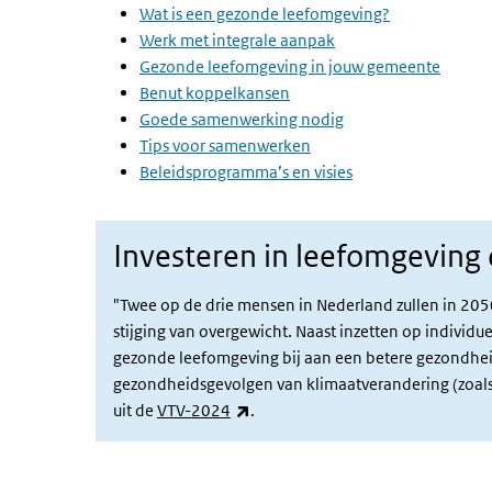
Wat is een gezonde leefomgeving?
Werk met integrale aanpak
Gezonde leefomgeving in jouw gemeente
Benut koppelkansen
Goede samenwerking nodig
Tips voor samenwerken
Beleidsprogramma’s en visies
Investeren in leefomgeving 
"Twee op de drie mensen in Nederland zullen in 2050
stijging van overgewicht. Naast inzetten op individu
gezonde leefomgeving bij aan een betere gezondheid
gezondheidsgevolgen van klimaatverandering (zoals hi
(externe link)
uit de
VTV-2024
.