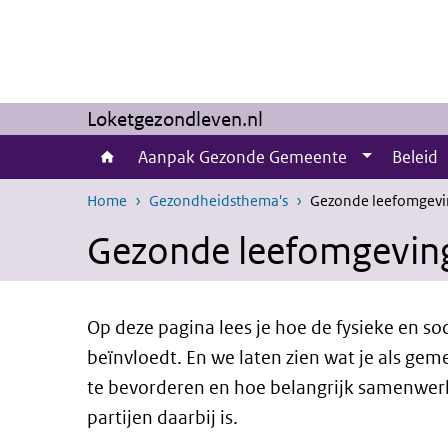
Overslaan en naar de inhoud gaan
Direct naar de hoofdnavigatie
Loketgezondleven.nl
Aanpak Gezonde Gemeente
Beleid
Home
Gezondheidsthema's
Gezonde leefomgevi
Gezonde leefomgevin
Op deze pagina lees je hoe de fysieke en s
beïnvloedt. En we laten zien wat je als g
te bevorderen en hoe belangrijk samenwer
partijen daarbij is.