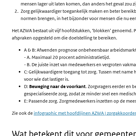
mensen lager uit laten komen, dan anders het geval zou z
Zorg gelijkwaardiger toegankelijk maken en beter bereikb
normen brengen, in het bijzonder voor mensen die nu ee
Het AZWA bestaat uit vijf hoofdstukken, ‘blokken’ genoemd. Pe
afspraken opgesteld om die doelstelling te bereiken.
A & B: Afwenden prognose onbeheersbaar arbeidsmarkt
- A. Maximaal 20 procent administratietijd.
- B. De juiste inzet van medewerkers en vergroten vakm
C: Gelijkwaardigere toegang tot zorg. Tussen met name
voor wie dat lastiger is.
D:
Beweging naar de voorkant
. Zorgvragers eerder en b
gespecialiseerde zorg, zodat ze minder snel een medis
E: Passende zorg. Zorgmedewerkers inzetten op de meest
Zie ook de
infographic met hoofdlijnen AZWA | zorgakkoorde
Wat betekent dit voor gemeente