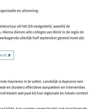
.
organisatie en uitvoering.
ructuur uit het IZA vastgesteld, waarbij de
 Hierna dienen alle colleges van B&W in de regio de
 werkagenda uiterlijk half september gereed moet zijn
(externe link)
n.nl
ende manieren in te vullen. Landelijk is daarvoor een
de en (kosten) effectieve aanpakken en interventies
ruit kiezen wat past bij hun regionale en lokale context
svol blijkt, kan worden opgeschaald; wat onvoldoende