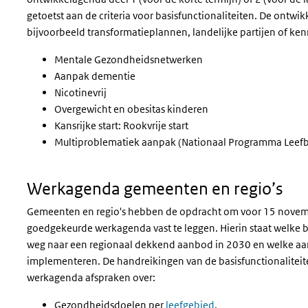
getoetst aan de criteria voor basisfunctionaliteiten. De ontw
bijvoorbeeld transformatieplannen, landelijke partijen of ke
Mentale Gezondheidsnetwerken
Aanpak dementie
Nicotinevrij
Overgewicht en obesitas kinderen
Kansrijke start: Rookvrije start
Multiproblematiek aanpak (Nationaal Programma Leefba
Werkagenda gemeenten en regio’s
Gemeenten en regio's hebben de opdracht om voor 15 novem
goedgekeurde werkagenda vast te leggen. Hierin staat welke 
weg naar een regionaal dekkend aanbod in 2030 en welke aa
implementeren. De handreikingen van de basisfunctionaliteit
werkagenda afspraken over:
Gezondheidsdoelen per
leefgebied
.