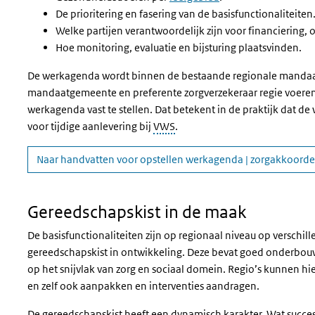
De prioritering en fasering van de basisfunctionaliteiten
Welke partijen verantwoordelijk zijn voor financiering, 
Hoe monitoring, evaluatie en bijsturing plaatsvinden.
De werkagenda wordt binnen de bestaande regionale mandaatst
mandaatgemeente en preferente zorgverzekeraar regie voeren.
werkagenda vast te stellen. Dat betekent in de praktijk dat de
voor tijdige aanlevering bij
VWS
.
Naar handvatten voor opstellen werkagenda | zorgakkoorde
Gereedschapskist in de maak
De basisfunctionaliteiten zijn op regionaal niveau op verschill
gereedschapskist in ontwikkeling. Deze bevat goed onderbouw
op het snijvlak van zorg en sociaal domein. Regio’s kunnen hie
en zelf ook aanpakken en interventies aandragen.
De gereedschapskist heeft een dynamisch karakter. Wat succe