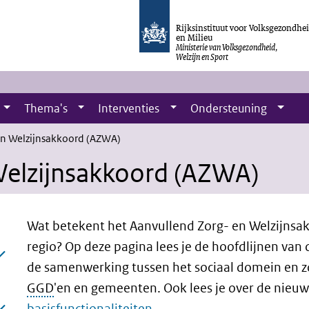
Rijksinstituut voor Volksgezondhe
en Milieu
Ministerie van Volksgezondheid,
Welzijn en Sport
Thema's
Interventies
Ondersteuning
en Welzijnsakkoord (AZWA)
Welzijnsakkoord (AZWA)
Wat betekent het Aanvullend Zorg- en Welzijns
regio? Op deze pagina lees je
de hoofdlijnen van 
de samenwerking tussen het sociaal domein en z
pagina)
GGD
'en en gemeenten. Ook lees je over de nieu
basisfunctionaliteiten
.