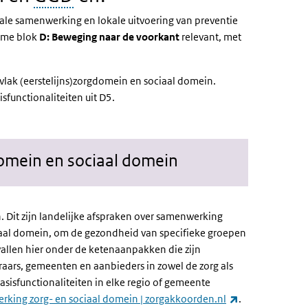
ale samenwerking en lokale uitvoering van preventie
name blok
D: Beweging naar de voorkant
relevant, met
vlak (eerstelijns)zorgdomein en sociaal domein.
isfunctionaliteiten uit D5.
omein en sociaal domein
n. Dit zijn landelijke afspraken over samenwerking
sociaal domein, om de gezondheid van specifieke groepen
 vallen hier onder de ketenaanpakken die zijn
raars, gemeenten en aanbieders in zowel de zorg als
asisfunctionaliteiten in elke regio of gemeente
(externe link)
rking zorg- en sociaal domein | zorgakkoorden.nl
.