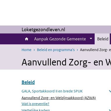
Overslaan en naar de inhoud gaan
Direct naar de hoofdnavigatie
Loketgezondleven.nl
Aanpak Gezonde Gemeente
Beleid
Home
Beleid en programma's
Aanvullend Zorg- 
Aanvullend Zorg- en 
Beleid
Overslaan menu Beleid
GALA, Sportakkoord II en brede SPUK
Submenu openen
(Actieve 
Aanvullend Zorg- en Welzijnsakkoord (AZWA)
Wat is preventie?
Wettelijke kaders