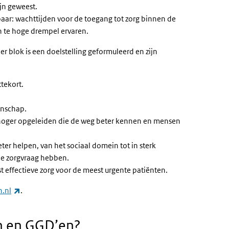
ijn geweest.
aar: wachttijden voor de toegang tot zorg binnen de
n te hoge drempel ervaren.
r blok is een doelstelling geformuleerd en zijn
tekort.
anschap.
 hoger opgeleiden die de weg beter kennen en mensen
eter helpen, van het sociaal domein tot in sterk
che zorgvraag hebben.
 effectieve zorg voor de meest urgente patiënten.
(externe link)
n.nl
.
n en
GGD
’en?