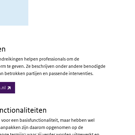
en
handreikingen helpen professionals om de
vorm te geven. Ze beschrijven onder andere benodigde
 betrokken partijen en passende interventies.
(externe link)
.nl
ctionaliteiten
 voor een basisfunctionaliteit, maar hebben wel
e aanpakken zijn daarom opgenomen op de
lange termijn) waar zij verder worden uitgewerkt en