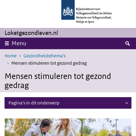
Overslaan en naar de inhoud gaan
Direct naar de hoofdnavigatie
Rijksinstituut voor
Volksgezondheid en Milieu
Ministerie van Volksgezondheid,
Welzijn en Sport
Loketgezondleven.nl
Z
Menu
Home
Gezondheidsthema's
Mensen stimuleren tot gezond gedrag
Mensen stimuleren tot gezond
gedrag
Pagina's in dit onderwerp