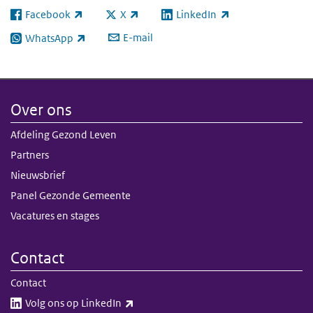
Facebook
X
LinkedIn
(externe link)
(externe link)
(externe link)
E-mail
WhatsApp
(externe link)
Over ons
Afdeling Gezond Leven
Partners
Nieuwsbrief
Panel Gezonde Gemeente
Vacatures en stages
Contact
Contact
(externe link)
Volg ons op LinkedIn​​