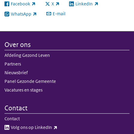
Facebook
X
LinkedIn
(externe link)
(externe link)
(externe link)
E-mail
WhatsApp
(externe link)
Over ons
Afdeling Gezond Leven
Partners
Nieuwsbrief
Panel Gezonde Gemeente
Vacatures en stages
Contact
Contact
(externe link)
Volg ons op LinkedIn​​