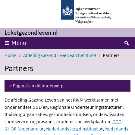
Overslaan en naar de inhoud gaan
Direct naar de hoofdnavigatie
Rijksinstituut voor
Volksgezondheid en Milieu
Ministerie van Volksgezondheid,
Welzijn en Sport
Loketgezondleven.nl
Z
Menu
Home
Afdeling Gezond Leven van het RIVM
Partners
Partners
Pagina's in dit onderwerp
De afdeling Gezond Leven van het
RIVM
werkt samen met
onder andere GGD’en, Regionale Ondersteuningsstructuren,
thuiszorgorganisaties, gezondheidsfondsen, onderwijsraden,
sportservice-organisaties, academische werkplaatsen,
GGD
(externe link)
(externe link)
GHOR Nederland
,
Nederlands Jeugdinstituut
,
Nederlands