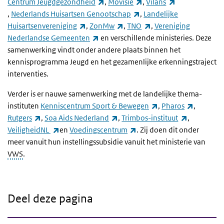
(externe link)
(externe link)
Centrum Jeugdgezondheid
,
Movisie
,
Vilans
(externe link)
(externe link)
,
Nederlands Huisartsen Genootschap
,
Landelijke
(externe link)
(externe link)
(externe link)
Huisartsenvereniging
,
ZonMw
,
TNO
,
Vereniging
(externe link)
Nederlandse Gemeenten
en verschillende ministeries. Deze
samenwerking vindt onder andere plaats binnen het
kennisprogramma Jeugd en het gezamenlijke erkenningstraject
interventies.
Verder is er nauwe samenwerking met de landelijke thema-
(externe link)
(externe 
instituten
Kenniscentrum Sport & Bewegen
,
Pharos
,
(externe link)
(externe link)
(externe li
Rutgers
,
Soa Aids Nederland
,
Trimbos-instituut
,
(externe link)
(externe link)
VeiligheidNL
en
Voedingscentrum
. Zij doen dit onder
meer vanuit hun instellingssubsidie vanuit het ministerie van
VWS
.
Deel deze pagina