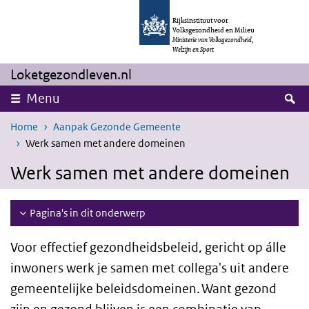
Overslaan en naar de inhoud gaan
Direct naar de hoofdnavigatie
Rijksinstituut voor
Volksgezondheid en Milieu
Ministerie van Volksgezondheid,
Welzijn en Sport
Loketgezondleven.nl
Z
Menu
Home
Aanpak Gezonde Gemeente
Werk samen met andere domeinen
Werk samen met andere domeinen
Pagina's in dit onderwerp
Voor effectief gezondheidsbeleid, gericht op álle
inwoners werk je samen met collega's uit andere
gemeentelijke beleidsdomeinen. Want gezond