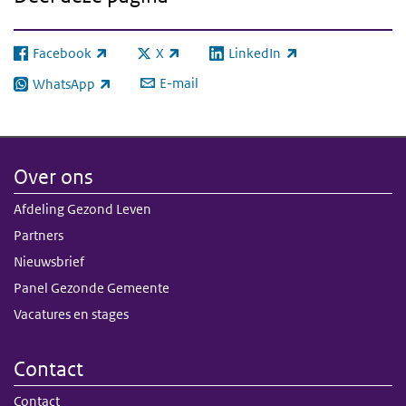
Facebook
X
LinkedIn
(externe link)
(externe link)
(externe link)
E-mail
WhatsApp
(externe link)
Over ons
Afdeling Gezond Leven
Partners
Nieuwsbrief
Panel Gezonde Gemeente
Vacatures en stages
Contact
Contact