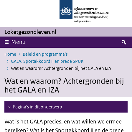
Overslaan en naar de inhoud gaan
Direct naar de hoofdnavigatie
Rijksinstituut voor
Volksgezondheid en Milieu
Ministerie van Volksgezondheid,
Welzijn en Sport
Loketgezondleven.nl
Z
Menu
Home
Beleid en programma's
GALA, Sportakkoord II en brede SPUK
Wat en waarom? Achtergronden bij het GALA en IZA
Wat en waarom? Achtergronden bij
het GALA en IZA
Pagina's in dit onderwerp
Wat is het GALA precies, en wat willen we ermee
bereiken? Wat is het Sportakkoord II en de brede