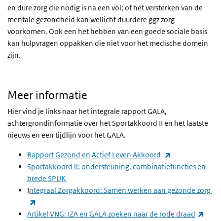
en dure zorg die nodig is na een vol; of het versterken van de
mentale gezondheid kan wellicht duurdere ggz zorg
voorkomen. Ook een het hebben van een goede sociale basis
kan hulpvragen oppakken die niet voor het medische domein
zijn.
Meer informatie
Hier vind je links naar het integrale rapport GALA,
achtergrondinformatie over het Sportakkoord II en het laatste
nieuws en een tijdlijn voor het GALA.
(externe link)
Rapport Gezond en Actief Leven Akkoord
Sportakkoord ll: ondersteuning, combinatiefuncties en
brede SPUK
I
ntegraal Zorgakkoord: Samen werken aan gezonde zorg
(externe link)
(exte
Artikel VNG: IZA en GALA zoeken naar de rode draad