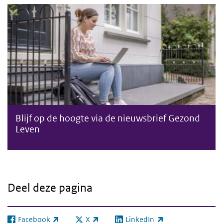
Nieuwsbrief Gezond Leven
Blijf op de hoogte via de nieuwsbrief Gezond
Leven
Deel deze pagina
Facebook
X
LinkedIn
(externe link)
(externe link)
(externe link)