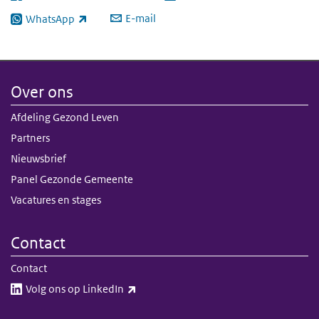
E-mail
WhatsApp
(externe link)
Over ons
Afdeling Gezond Leven
Partners
Nieuwsbrief
Panel Gezonde Gemeente
Vacatures en stages
Contact
Contact
(externe link)
Volg ons op LinkedIn​​