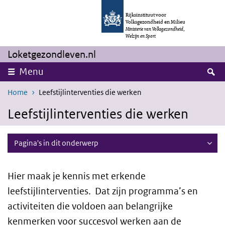
Overslaan en naar de inhoud gaan
Direct naar de hoofdnavigatie
Rijksinstituut voor
Volksgezondheid en Milieu
Ministerie van Volksgezondheid,
Welzijn en Sport
Loketgezondleven.nl
Z
Menu
Home
Leefstijlinterventies die werken
Leefstijlinterventies die werken
Pagina's in dit onderwerp
Hier maak je kennis met erkende
leefstijlinterventies.
Dat zijn programma’s en
activiteiten die voldoen aan belangrijke
kenmerken voor succesvol werken aan de