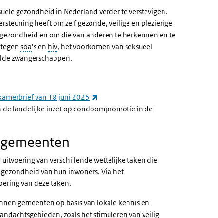
ksuele gezondheid in Nederland verder te verstevigen.
rsteuning heeft om zelf gezonde, veilige en plezierige
e gezondheid en om die van anderen te herkennen en te
 tegen
soa
’s en
hiv
, het voorkomen van seksueel
elde zwangerschappen.
(externe link)
kamerbrief van 18 juni 2025
en de landelijke inzet op condoompromotie in de
n gemeenten
uitvoering van verschillende wettelijke taken die
 gezondheid van hun inwoners. Via het
ering van deze taken.
unnen gemeenten op basis van lokale kennis en
andachtsgebieden, zoals het stimuleren van veilig