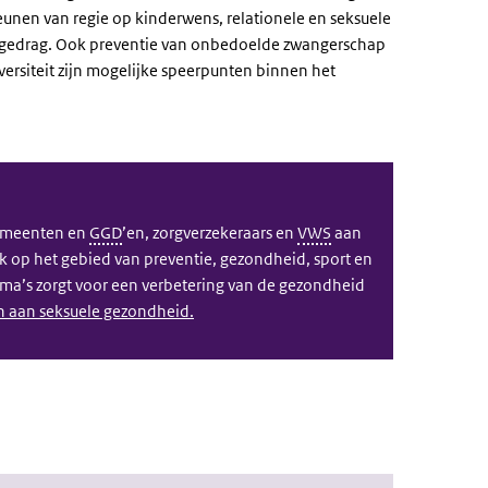
unen van regie op kinderwens, relationele en seksuele
 gedrag. Ook preventie van onbedoelde zwangerschap
iversiteit zijn mogelijke speerpunten binnen het
gemeenten en
GGD
’en, zorgverzekeraars en
VWS
aan
k op het gebied van preventie, gezondheid, sport en
ema’s zorgt voor een verbetering van de gezondheid
n aan seksuele gezondheid.