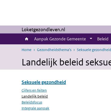
Overslaan en naar de inhoud gaan
Direct naar de hoofdnavigatie
Loketgezondleven.nl
Aanpak Gezonde Gemeente
Beleid
Home
Gezondheidsthema's
Seksuele gezondhei
Landelijk beleid seks
Seksuele gezondheid
Overslaan menu Seksuele gezondheid
Cijfers en feiten
(Actieve pagina)
Landelijk beleid
Beleidsfocus
Integrale aanpak