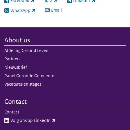
Facebook
X
LinkedIn
(link is external)
(link is external)
(link is external)
Email
WhatsApp
(link is external)
About us
Afdeling Gezond Leven
Partners
Nieuwsbrief
Panel Gezonde Gemeente
Vacatures en stages
Contact
Contact
(link is external)
Volg ons op LinkedIn​​