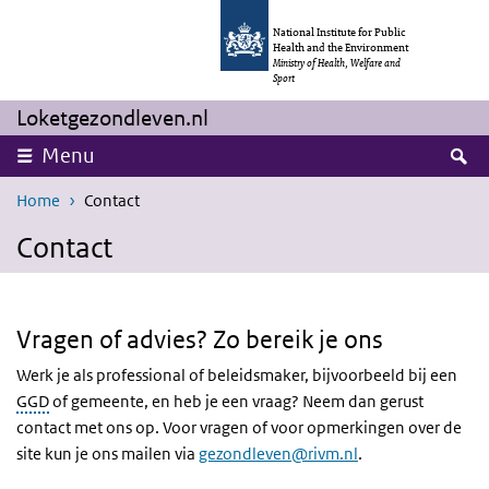
Skip to main content
Skip to main navigation
National Institute for Public
Health and the Environment
Ministry of Health, Welfare and
Sport
Loketgezondleven.nl
S
Menu
Home
Contact
Contact
Vragen of advies? Zo bereik je ons
Werk je als professional of beleidsmaker, bijvoorbeeld bij een
GGD
of gemeente, en heb je een vraag? Neem dan gerust
contact met ons op. Voor vragen of voor opmerkingen over de
site kun je ons mailen via
gezondleven@rivm.nl
.