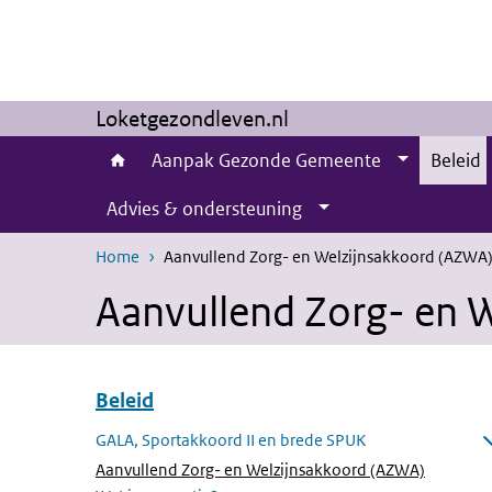
Skip to main content
Skip to main navigation
Loketgezondleven.nl
Aanpak Gezonde Gemeente
Beleid
Advies & ondersteuning
Home
Aanvullend Zorg- en Welzijnsakkoord (AZWA
Aanvullend Zorg- en 
Beleid
Skip menu Beleid
GALA, Sportakkoord II en brede SPUK
Open submenu
(Active p
Aanvullend Zorg- en Welzijnsakkoord (AZWA)