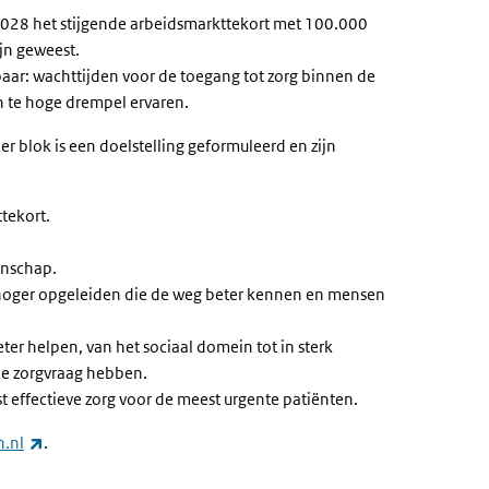
 2028 het stijgende arbeidsmarkttekort met 100.000
ijn geweest.
aar: wachttijden voor de toegang tot zorg binnen de
n te hoge drempel ervaren.
r blok is een doelstelling geformuleerd en zijn
tekort.
anschap.
 hoger opgeleiden die de weg beter kennen en mensen
eter helpen, van het sociaal domein tot in sterk
che zorgvraag hebben.
 effectieve zorg voor de meest urgente patiënten.
(link is external)
n.nl
.