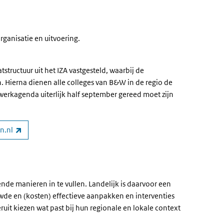
.
organisatie en uitvoering.
ructuur uit het IZA vastgesteld, waarbij de
 Hierna dienen alle colleges van B&W in de regio de
 werkagenda uiterlijk half september gereed moet zijn
(link is external)
n.nl
ende manieren in te vullen. Landelijk is daarvoor een
de en (kosten) effectieve aanpakken en interventies
ruit kiezen wat past bij hun regionale en lokale context