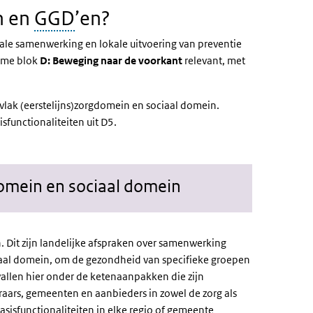
n en
GGD
’en?
ale samenwerking en lokale uitvoering van preventie
name blok
D: Beweging naar de voorkant
relevant, met
vlak (eerstelijns)zorgdomein en sociaal domein.
isfunctionaliteiten uit D5.
omein en sociaal domein
n. Dit zijn landelijke afspraken over samenwerking
sociaal domein, om de gezondheid van specifieke groepen
 vallen hier onder de ketenaanpakken die zijn
raars, gemeenten en aanbieders in zowel de zorg als
asisfunctionaliteiten in elke regio of gemeente