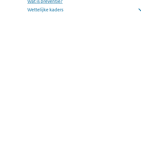
Wat is preventie?
Wettelijke kaders
Open submenu