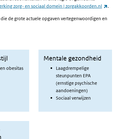
(link is external
rking zorg- en sociaal domein | zorgakkoorden.nl
.
die de grote actuele opgaven vertegenwoordigen en
ijl
Mentale gezondheid
en obesitas
Laagdrempelige
steunpunten EPA
(ernstige psychische
aandoeningen)
Sociaal verwijzen
-
n