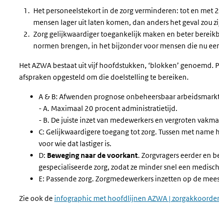
Het personeelstekort in de zorg verminderen: tot en met
mensen lager uit laten komen, dan anders het geval zou z
Zorg gelijkwaardiger toegankelijk maken en beter bereikb
normen brengen, in het bijzonder voor mensen die nu ee
Het AZWA bestaat uit vijf hoofdstukken, ‘blokken’ genoemd. Pe
afspraken opgesteld om die doelstelling te bereiken.
A & B: Afwenden prognose onbeheersbaar arbeidsmarkt
- A. Maximaal 20 procent administratietijd.
- B. De juiste inzet van medewerkers en vergroten vakm
C: Gelijkwaardigere toegang tot zorg. Tussen met name
voor wie dat lastiger is.
D:
Beweging naar de voorkant
. Zorgvragers eerder en b
gespecialiseerde zorg, zodat ze minder snel een medis
E: Passende zorg. Zorgmedewerkers inzetten op de meest
Zie ook de
infographic met hoofdlijnen AZWA | zorgakkoorde