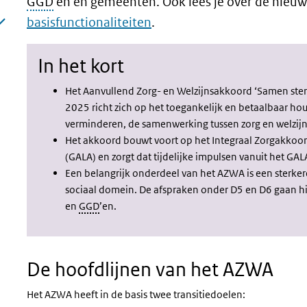
GGD
'en en gemeenten. Ook lees je over de nieu
basisfunctionaliteiten
.
In het kort
Het Aanvullend Zorg- en Welzijnsakkoord ‘Samen ster
2025 richt zich op het toegankelijk en betaalbaar ho
verminderen, de samenwerking tussen zorg en welzijn
Het akkoord bouwt voort op het Integraal Zorgakkoor
(GALA) en zorgt dat tijdelijke impulsen vanuit het GAL
Een belangrijk onderdeel van het AZWA is een sterke
sociaal domein. De afspraken onder D5 en D6 gaan h
en
GGD
’en.
De hoofdlijnen van het AZWA
Het AZWA heeft in de basis twee transitiedoelen: