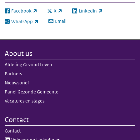
Facebook
X
LinkedIn
(link is external)
(link is external)
(link is external)
Email
WhatsApp
(link is external)
About us
Afdeling Gezond Leven
Partners
Nieuwsbrief
Panel Gezonde Gemeente
Vacatures en stages
Contact
Contact
(link is external)
Volg ons op LinkedIn​​