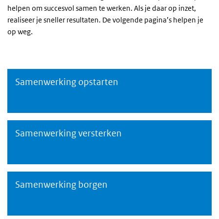
helpen om succesvol samen te werken. Als je daar op inzet,
realiseer je sneller resultaten. De volgende pagina’s helpen je
op weg.
Samenwerking opstarten
Samenwerking opstarten
Samenwerking versterken
Samenwerking versterken
Samenwerking borgen
Samenwerking borgen