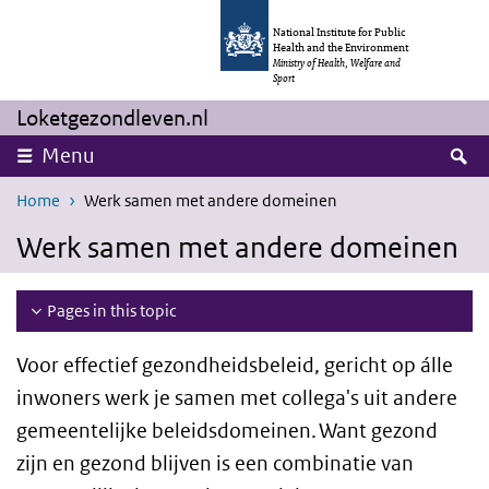
Skip to main content
Skip to main navigation
National Institute for Public
Health and the Environment
Ministry of Health, Welfare and
Sport
Loketgezondleven.nl
S
Menu
Home
Werk samen met andere domeinen
Werk samen met andere domeinen
Pages in this topic
Voor effectief gezondheidsbeleid, gericht op álle
inwoners werk je samen met collega's uit andere
gemeentelijke beleidsdomeinen. Want gezond
zijn en gezond blijven is een combinatie van