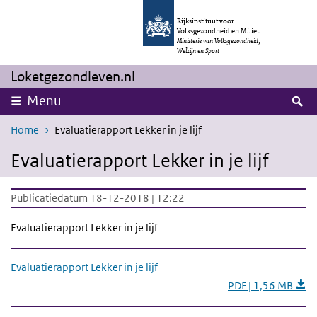
Overslaan en naar de inhoud gaan
Direct naar de hoofdnavigatie
Rijksinstituut voor
Volksgezondheid en Milieu
Ministerie van Volksgezondheid,
Welzijn en Sport
Loketgezondleven.nl
Z
Menu
Home
Evaluatierapport Lekker in je lijf
Evaluatierapport Lekker in je lijf
Publicatiedatum 18-12-2018 | 12:22
Evaluatierapport Lekker in je lijf
Evaluatierapport Lekker in je lijf
PDF | 1,56 MB