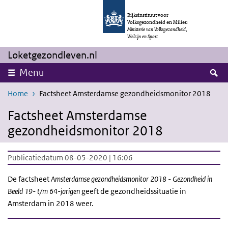
Overslaan en naar de inhoud gaan
Direct naar de hoofdnavigatie
Rijksinstituut voor
Volksgezondheid en Milieu
Ministerie van Volksgezondheid,
Welzijn en Sport
Loketgezondleven.nl
Z
Menu
Home
Factsheet Amsterdamse gezondheidsmonitor 2018
Factsheet Amsterdamse
gezondheidsmonitor 2018
Publicatiedatum 08-05-2020 | 16:06
De factsheet
Amsterdamse gezondheidsmonitor 2018 - Gezondheid in
Beeld 19- t/m 64-jarigen
geeft de gezondheidssituatie in
Amsterdam in 2018 weer.