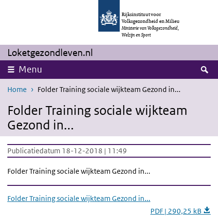
Overslaan en naar de inhoud gaan
Direct naar de hoofdnavigatie
Rijksinstituut voor
Volksgezondheid en Milieu
Ministerie van Volksgezondheid,
Welzijn en Sport
Loketgezondleven.nl
Z
Menu
Home
Folder Training sociale wijkteam Gezond in...
Folder Training sociale wijkteam
Gezond in...
Publicatiedatum 18-12-2018 | 11:49
Folder Training sociale wijkteam Gezond in...
Folder Training sociale wijkteam Gezond in...
PDF | 290,25 kB