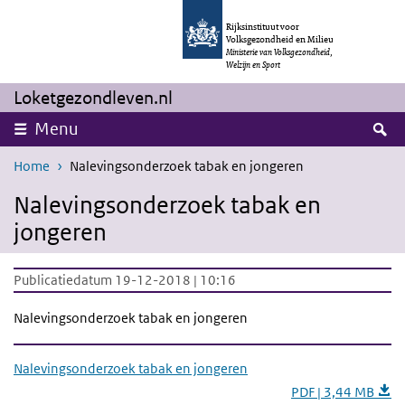
Overslaan en naar de inhoud gaan
Direct naar de hoofdnavigatie
Rijksinstituut voor
Volksgezondheid en Milieu
Ministerie van Volksgezondheid,
Welzijn en Sport
Loketgezondleven.nl
Z
Menu
Home
Nalevingsonderzoek tabak en jongeren
Nalevingsonderzoek tabak en
jongeren
Publicatiedatum 19-12-2018 | 10:16
Nalevingsonderzoek tabak en jongeren
Nalevingsonderzoek tabak en jongeren
PDF | 3,44 MB