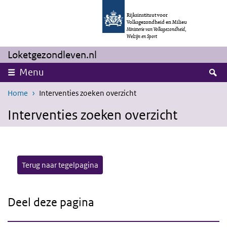
Overslaan en naar de inhoud gaan
Direct naar de hoofdnavigatie
Rijksinstituut voor
Volksgezondheid en Milieu
Ministerie van Volksgezondheid,
Welzijn en Sport
Loketgezondleven.nl
Z
Menu
Home
Interventies zoeken overzicht
Interventies zoeken overzicht
Terug naar tegelpagina
Deel deze pagina