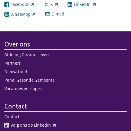
Facebook
X
LinkedIn
(externe link)
(externe link)
(externe link)
E-mail
WhatsApp
(externe link)
Over ons
Afdeling Gezond Leven
Partners
Nieuwsbrief
Panel Gezonde Gemeente
Vacatures en stages
Contact
Contact
(externe link)
Volg ons op LinkedIn​​