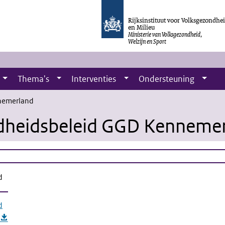
Rijksinstituut voor Volksgezondhe
en Milieu
Ministerie van Volksgezondheid,
Welzijn en Sport
Thema's
Interventies
Ondersteuning
nemerland
ndheidsbeleid GGD Kenneme
d
d