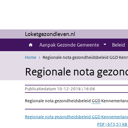
Overslaan en naar de inhoud gaan
Direct naar de hoofdnavigatie
Loketgezondleven.nl
Aanpak Gezonde Gemeente
Beleid
Home
Regionale nota gezondheidsbeleid GGD Ken
Regionale nota gezo
Publicatiedatum 10-12-2018 | 16:06
Regionale nota gezondheidsbeleid
GGD
Kennemerlan
Regionale nota gezondheidsbeleid GGD Kennemerlan
PDF | 673,51 kB