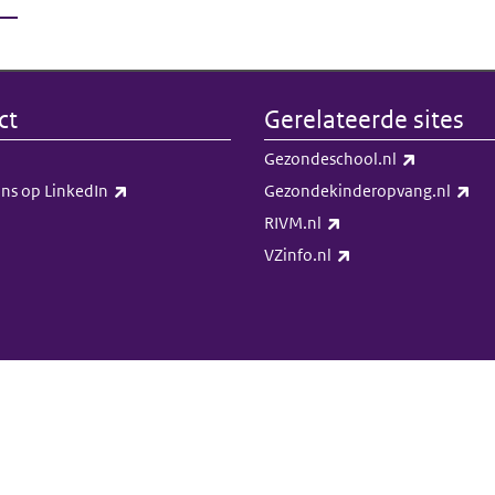
ct
Gerelateerde sites
(externe li
Gezondeschool.nl
(externe link)
(ex
ns op LinkedIn​​
Gezondekinderopvang.nl
(externe link)
RIVM.nl
(externe link)
VZinfo.nl