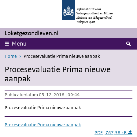
Overslaan en naar de inhoud gaan
Direct naar de hoofdnavigatie
Rijksinstituut voor
Volksgezondheid en Milieu
Ministerie van Volksgezondheid,
Welzijn en Sport
Loketgezondleven.nl
Z
Menu
Home
Procesevaluatie Prima nieuwe aanpak
Procesevaluatie Prima nieuwe
aanpak
Publicatiedatum 05-12-2018 | 09:44
Procesevaluatie Prima nieuwe aanpak
Procesevaluatie Prima nieuwe aanpak
PDF | 767,38 kB