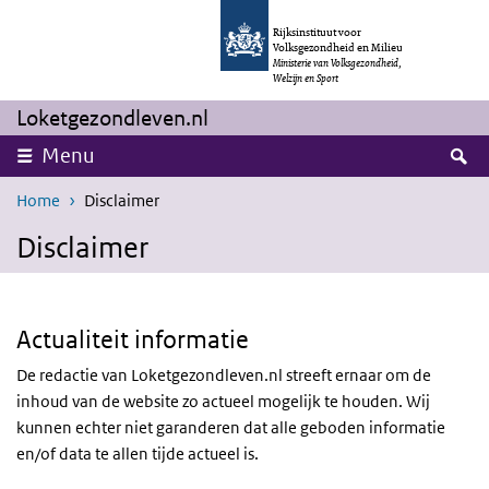
Overslaan en naar de inhoud gaan
Direct naar de hoofdnavigatie
Rijksinstituut voor
Volksgezondheid en Milieu
Ministerie van Volksgezondheid,
Welzijn en Sport
Loketgezondleven.nl
Z
Menu
Home
Disclaimer
Disclaimer
Actualiteit informatie
De redactie van Loketgezondleven.nl streeft ernaar om de
inhoud van de website zo actueel mogelijk te houden. Wij
kunnen echter niet garanderen dat alle geboden informatie
en/of data te allen tijde actueel is.