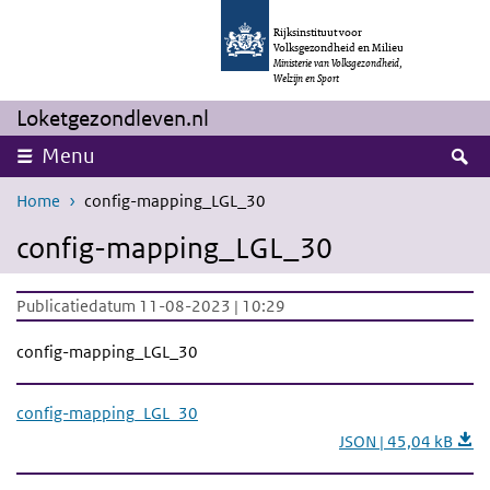
Overslaan en naar de inhoud gaan
Direct naar de hoofdnavigatie
Rijksinstituut voor
Volksgezondheid en Milieu
Ministerie van Volksgezondheid,
Welzijn en Sport
Loketgezondleven.nl
Z
Menu
Home
config-mapping_LGL_30
config-mapping_LGL_30
Publicatiedatum 11-08-2023 | 10:29
config-mapping_LGL_30
config-mapping_LGL_30
JSON | 45,04 kB