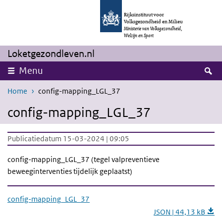
Overslaan en naar de inhoud gaan
Direct naar de hoofdnavigatie
Rijksinstituut voor
Volksgezondheid en Milieu
Ministerie van Volksgezondheid,
Welzijn en Sport
Loketgezondleven.nl
Z
Menu
Home
config-mapping_LGL_37
config-mapping_LGL_37
Publicatiedatum 15-03-2024 | 09:05
config-mapping_LGL_37 (tegel valpreventieve
beweeginterventies tijdelijk geplaatst)
config-mapping_LGL_37
JSON | 44,13 kB