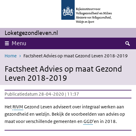
Overslaan en naar de inhoud gaan
Direct naar de hoofdnavigatie
Rijksinstituut voor
Volksgezondheid en Milieu
Ministerie van Volksgezondheid,
Welzijn en Sport
Loketgezondleven.nl
Z
Menu
Home
Factsheet Advies op maat Gezond Leven 2018-2019
Factsheet Advies op maat Gezond
Leven 2018-2019
Publicatiedatum 28-04-2020 | 11:37
Het
RIVM
Gezond Leven adviseert over integraal werken aan
gezondheid en welzijn. Bekijk de voorbeelden van advies op
maat voor verschillende gemeenten en
GGD
’en in 2018.