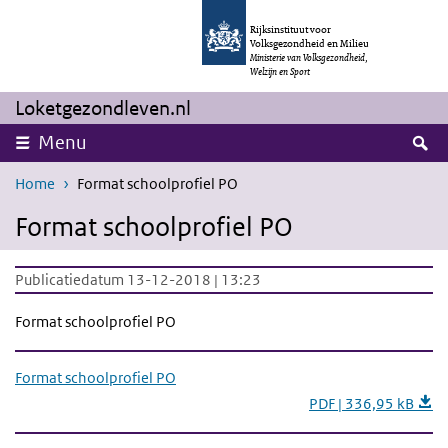
Overslaan en naar de inhoud gaan
Direct naar de hoofdnavigatie
Rijksinstituut voor
Volksgezondheid en Milieu
Ministerie van Volksgezondheid,
Welzijn en Sport
Loketgezondleven.nl
Z
Menu
Home
Format schoolprofiel PO
Format schoolprofiel PO
Publicatiedatum 13-12-2018 | 13:23
Format schoolprofiel PO
Format schoolprofiel PO
PDF | 336,95 kB