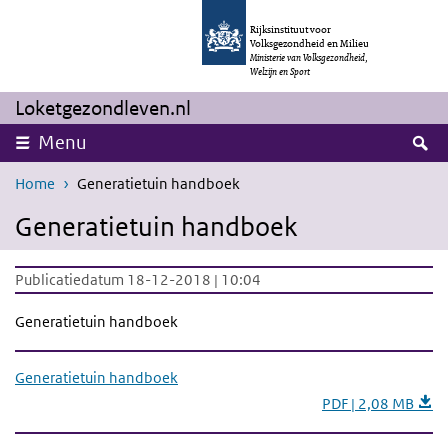
Overslaan en naar de inhoud gaan
Direct naar de hoofdnavigatie
Rijksinstituut voor
Volksgezondheid en Milieu
Ministerie van Volksgezondheid,
Welzijn en Sport
Loketgezondleven.nl
Z
Menu
Home
Generatietuin handboek
Generatietuin handboek
Publicatiedatum 18-12-2018 | 10:04
Generatietuin handboek
Generatietuin handboek
PDF | 2,08 MB