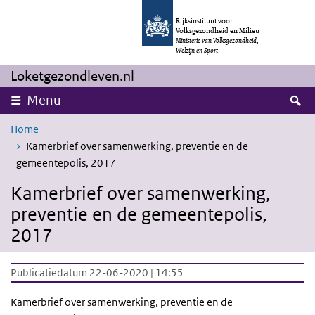
Overslaan en naar de inhoud gaan
Direct naar de hoofdnavigatie
Rijksinstituut voor
Volksgezondheid en Milieu
Ministerie van Volksgezondheid,
Welzijn en Sport
Loketgezondleven.nl
Z
Menu
Home
Kamerbrief over samenwerking, preventie en de
gemeentepolis, 2017
Kamerbrief over samenwerking,
preventie en de gemeentepolis,
2017
Publicatiedatum 22-06-2020 | 14:55
Kamerbrief over samenwerking, preventie en de