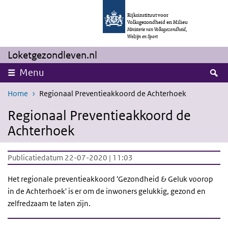
Overslaan en naar de inhoud gaan
Direct naar de hoofdnavigatie
Rijksinstituut voor
Volksgezondheid en Milieu
Ministerie van Volksgezondheid,
Welzijn en Sport
Loketgezondleven.nl
Z
Menu
Home
Regionaal Preventieakkoord de Achterhoek
Regionaal Preventieakkoord de
Achterhoek
Publicatiedatum 22-07-2020 | 11:03
Het regionale preventieakkoord 'Gezondheid & Geluk voorop
in de Achterhoek' is er om de inwoners gelukkig, gezond en
zelfredzaam te laten zijn.