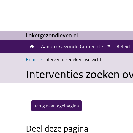
Overslaan en naar de inhoud gaan
Direct naar de hoofdnavigatie
Loketgezondleven.nl
Aanpak Gezonde Gemeente
Beleid
Home
Interventies zoeken overzicht
Interventies zoeken ov
Terug naar tegelpagina
Deel deze pagina