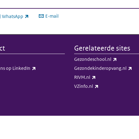
E-mail
WhatsApp
xterne link)
ct
Gerelateerde sites
(externe li
Gezondeschool.nl
(externe link)
(ex
ns op LinkedIn​​
Gezondekinderopvang.nl
(externe link)
RIVM.nl
(externe link)
VZinfo.nl