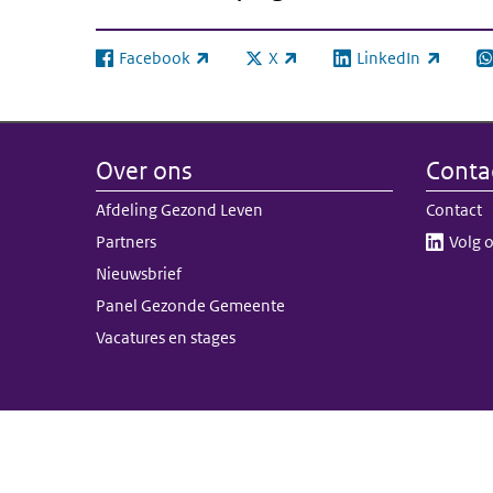
Facebook
X
LinkedIn
(externe link)
(externe link)
(externe link)
(e
Over ons
Conta
Afdeling Gezond Leven
Contact
Partners
Volg o
Nieuwsbrief
Panel Gezonde Gemeente
Vacatures en stages