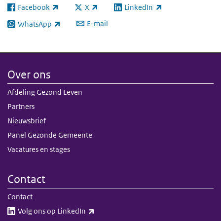
Facebook
X
LinkedIn
(externe link)
(externe link)
(externe link)
E-mail
WhatsApp
(externe link)
Over ons
Afdeling Gezond Leven
Partners
Nieuwsbrief
Panel Gezonde Gemeente
Vacatures en stages
Contact
Contact
(externe link)
Volg ons op LinkedIn​​