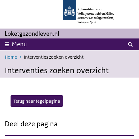
Overslaan en naar de inhoud gaan
Direct naar de hoofdnavigatie
Rijksinstituut voor
Volksgezondheid en Milieu
Ministerie van Volksgezondheid,
Welzijn en Sport
Loketgezondleven.nl
Z
Menu
Home
Interventies zoeken overzicht
Interventies zoeken overzicht
Terug naar tegelpagina
Deel deze pagina