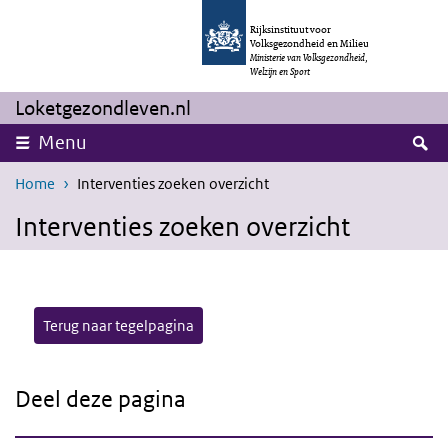
Overslaan en naar de inhoud gaan
Direct naar de hoofdnavigatie
Rijksinstituut voor
Volksgezondheid en Milieu
Ministerie van Volksgezondheid,
Welzijn en Sport
Loketgezondleven.nl
Z
Menu
Home
Interventies zoeken overzicht
Interventies zoeken overzicht
Terug naar tegelpagina
Deel deze pagina