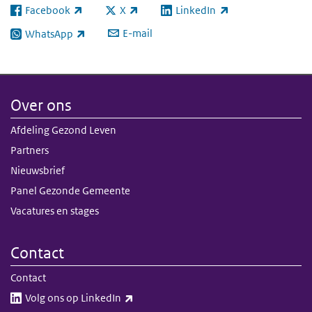
Facebook
X
LinkedIn
(externe link)
(externe link)
(externe link)
E-mail
WhatsApp
(externe link)
Over ons
Afdeling Gezond Leven
Partners
Nieuwsbrief
Panel Gezonde Gemeente
Vacatures en stages
Contact
Contact
(externe link)
Volg ons op LinkedIn​​